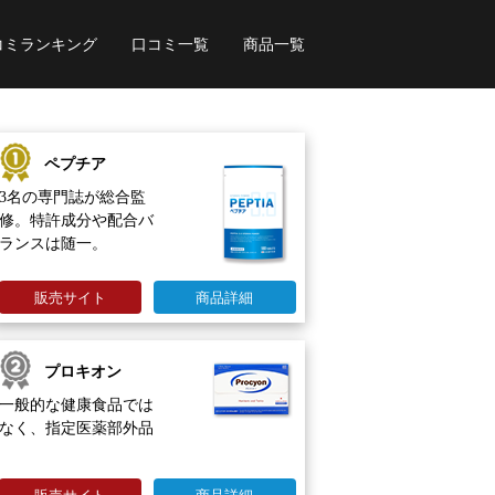
コミランキング
口コミ一覧
商品一覧
ペプチア
3名の専門誌が総合監
修。特許成分や配合バ
ランスは随一。
販売サイト
商品詳細
プロキオン
一般的な健康食品では
なく、指定医薬部外品