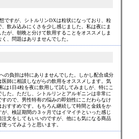
想ですが、シトルリンDXは粒状になっており、粒
で、飲み込みにくさを少し感じました。私は夜にま
したが、朝晩と分けて飲用することをオススメしま
なく、問題はありませんでした。
体への負担は特にありませんでした。しかし配合成分
は医師に相談しながらの飲用をオススメします。気
私は1日4粒を夜に飲用して試してみましが、特にこ
でした。ただし、シトルリンとアルギニンは非常に
ですので、男性特有の悩みの即効性にこだわらなけ
はおすすめです。もちろん継続して時間と金銭をか
すが、検証期間の３ヶ月ではイマイチといった感じ
箱注文をしてもいいのですが、他にも気になる商品
ば使ってみようと思います。