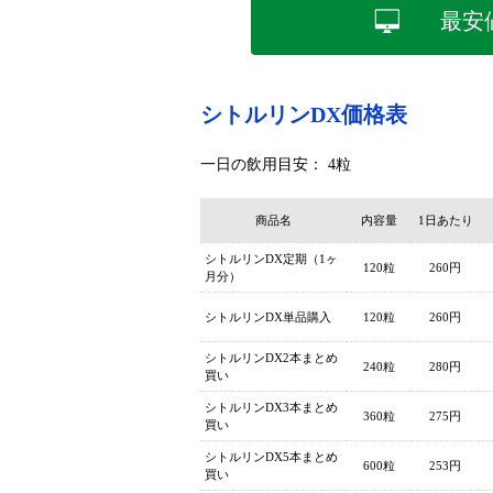
最安
シトルリンDX価格表
一日の飲用目安： 4粒
商品名
内容量
1日あたり
シトルリンDX定期（1ヶ
120粒
260円
月分）
シトルリンDX単品購入
120粒
260円
シトルリンDX2本まとめ
240粒
280円
買い
シトルリンDX3本まとめ
360粒
275円
買い
シトルリンDX5本まとめ
600粒
253円
買い