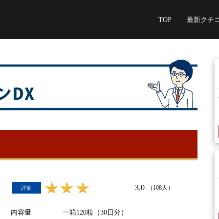
TOP
最新クチ
3.0
（108人）
評価
内容量
一箱120粒（30日分）