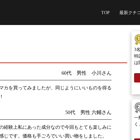
TOP
最新クチ
3
特
は
60代 男性 小川さん
マカを買ってみましたが、同じようにいいものを得る
！
50代 男性 六輔さん
一
く
の経験上私にあった成分なので今回もとても楽しみに
感じです。価格も手ごろでいい買い物をしました。