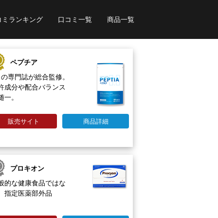
コミランキング
口コミ一覧
商品一覧
ペプチア
名の専門誌が総合監修。
許成分や配合バランス
随一。
販売サイト
商品詳細
プロキオン
般的な健康食品ではな
、指定医薬部外品